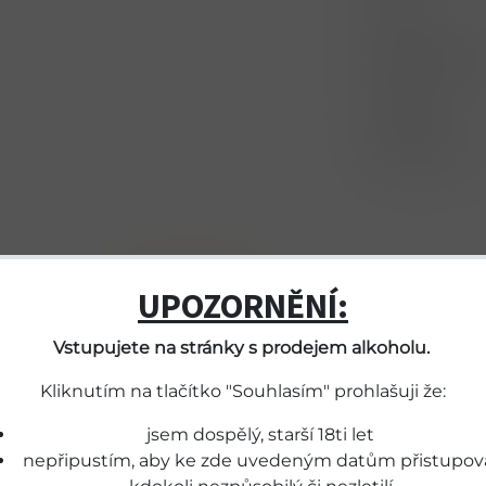
Barva
Obsah alkoh
Objem
Klasifikace
UPOZORNĚNÍ:
Bene cena
Vstupujete na stránky s prodejem alkoholu.
Kliknutím na tlačítko "Souhlasím" prohlašuji že:
jsem dospělý, starší 18ti let
nepřipustím, aby ke zde uvedeným datům přistupov