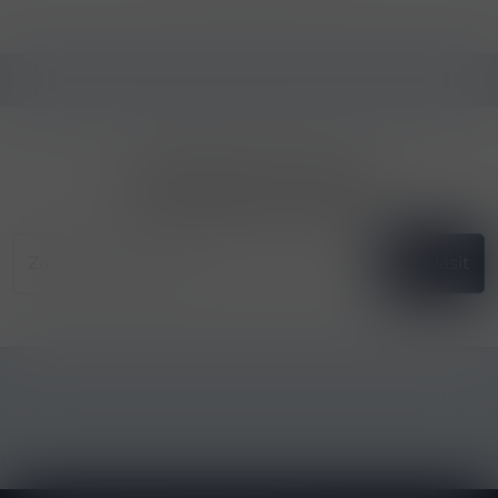
Přihlásit odběr novinek
...už vám nikdy nic neunikne!!!
Příhlásit