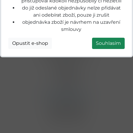
přistupoval kdokoli nezpůsobilý či nezletilí
do již odeslané objednávky nelze přidávat
ani odebírat zboží, pouze ji zrušit
objednávka zboží je návrhem na uzavření
smlouvy
Adresa
Prodejna BENE Nápoje
Opustit e-shop
Souhlasím
Písková Lhota 267
29001 Písková Lhota
Telefon
+420 725 702 345
E-mail
podebrady@bene.cz
Otevírací doba
pondělí - neděle
07:00 - 20:00