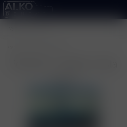
/
Stránky
/
Pobočky / výdejní místa
Pobočky / výdejní místa
Benešov