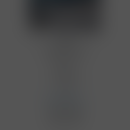
Adresa
Prodejna BENE Nápoje
Nádražní 2142
25601 Benešov
Telefon
+420 775 776 176
E-mail
benesov@bene.cz
Otevírací doba
pondělí - neděle
08:00 - 18:00