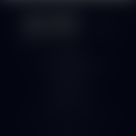
Kontakty
Nádražní 2142, Benešov 25601
+420602491509
info@alkobene.cz
Informace pro vás
Obchodní podmínky
Podmínky ochrany osobních údajů
Kontakty