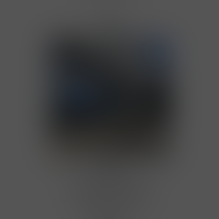
Praha
Adresa
Prodejna BENE Nápoje
Poděbradská 964/36
19800 Praha 9