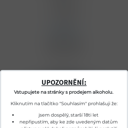
Telefon
+420 773 532 008
E-mail
praha@bene.cz
Otevírací doba
pondělí - neděle
07:00 - 21:00
Poděbrady
UPOZORNĚNÍ:
Vstupujete na stránky s prodejem alkoholu.
Kliknutím na tlačítko "Souhlasím" prohlašuji že:
jsem dospělý, starší 18ti let
nepřipustím, aby ke zde uvedeným datům