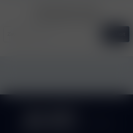
Přihlásit odběr novinek
...už vám nikdy nic neunikne!!!
Příhlásit