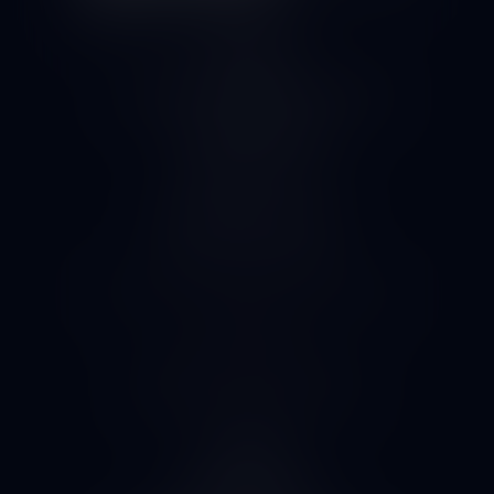
Kontakty
Nádražní 2142, Benešov 25601
+420602491509
info@alkobene.cz
Informace pro vás
Obchodní podmínky
Podmínky ochrany osobních údajů
Kontakty
Pobočky / výdejní místa
Zásady používání cookies
Co kdyby
Platby kartou