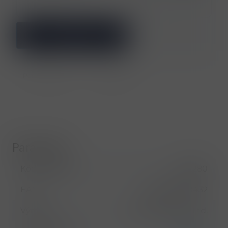
ks
Přidat do košíku
Porovnat zboží
Soubor PDF
Parametry
Kód produktu
1012280
EAN
080432400432
Výrobce
Chivas Brothers Ltd.