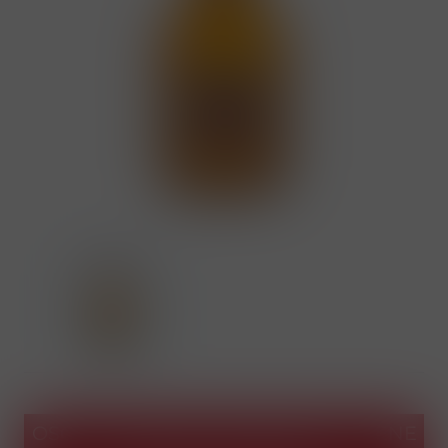
OSOBNÍ ODBĚR V PRODEJNÁCH BENE