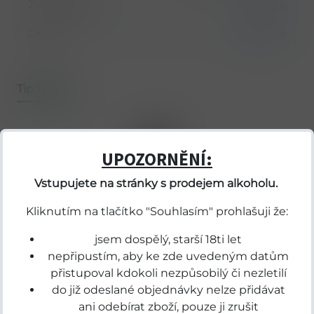
Země původu
Skotsko
Objem
1 000 ml
Tip týdne
Bene
UPOZORNĚNÍ:
Vstupujete na stránky s prodejem alkoholu.
Kliknutím na tlačítko "Souhlasím" prohlašuji že:
jsem dospělý, starší 18ti let
nepřipustím, aby ke zde uvedeným datům
přistupoval kdokoli nezpůsobilý či nezletilí
1013128
1023685
do již odeslané objednávky nelze přidávat
l
Buffalo Bill Bourbon 0.70l
Starb
GUATE
ani odebírat zboží, pouze ji zrušit