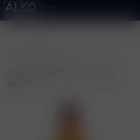
/
ALKOHOLICKÉ NÁPOJE
/
Whisky
/
Chivas Regal 12y 40% 1 l (holá láhev)
Chivas Regal 12y 40% 1 l (holá
láhev)