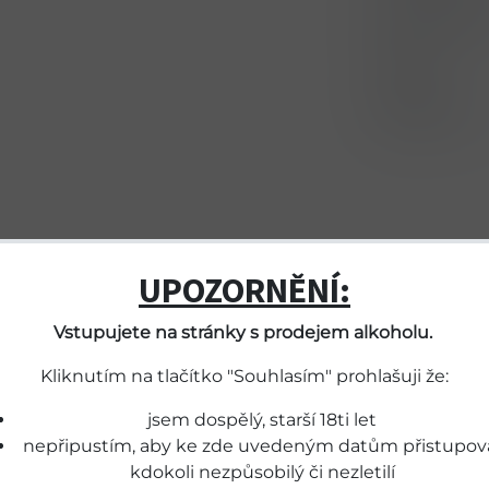
Obsah alkoh
Objem
Klasifikace
UPOZORNĚNÍ:
Vstupujete na stránky s prodejem alkoholu.
Kliknutím na tlačítko "Souhlasím" prohlašuji že:
jsem dospělý, starší 18ti let
nepřipustím, aby ke zde uvedeným datům přistupov
kdokoli nezpůsobilý či nezletilí